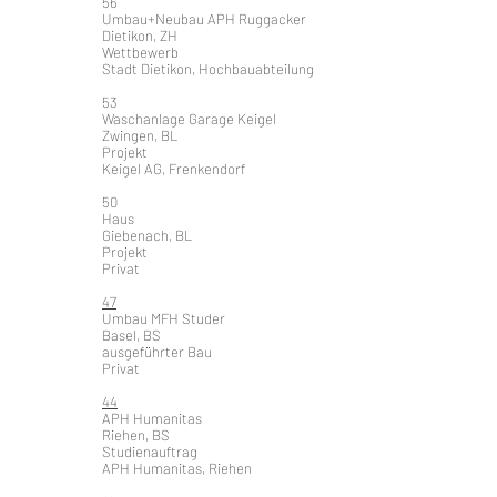
56
Umbau+Neubau APH Ruggacker
Dietikon, ZH
Wettbewerb
Stadt Dietikon, Hochbauabteilung
53
Waschanlage Garage Keigel
Zwingen, BL
Projekt
Keigel AG, Frenkendorf
50
Haus
Giebenach, BL
Projekt
Privat
47
Umbau MFH Studer
Basel, BS
ausgeführter Bau
Privat
44
APH Humanitas
Riehen, BS
Studienauftrag
APH Humanitas, Riehen