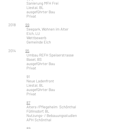
Sanierung MFH Frei
Liestal, BL
ausgeführter Bau
Privat
2018
99
Seepark, Wohnen im Alter
Eich, LU
Wettbewerb
Gemeinde Eich
2014
95
Umbau REFH Speiserstrasse
Basel, BS
ausgeführter Bau
Privat
91
Neue Ladenfront
Liestal, BL
ausgeführter Bau
Privat
87
Alters-/Pflegeheim Schönthal
Füllinsdorf, BL
Nutzungs- / Bebauungsstudien
APH Schönthal
89