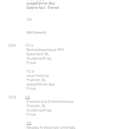
ausgeführter Bau
Galerie fact, Therwil
124
Wettbewerb
2024 122 b
Bestandesanalyse MFH
Bubendorf, BL
Studienauftrag
Privat
112 b
neue Heizung
Pratteln, BL
ausgeführter Bau
Privat
2023
119
Erweiterung Einfamilienhaus
Pratteln, BL
Studienauftrag
Privat
115
Neubau Kreisschule Untergäu