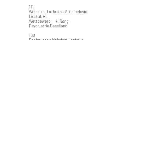
111
Wohn- und Arbeitsstätte inclusio
Liestal, BL
Wettbewerb,
4. Rang
Psychiatrie Baselland
108
Dachausbau Mehrfamilienhaus
Basel, BS
ausgeführter Bau
Privat
105
verdichtetes Wohnen
Rothenfluh, BL
Studienauftrag
Privat
2019
102
Drei Tannen
Bettmeralp, VS
Studienauftrag
Privat
100
Im Rheinacker
Basel, BS
Wettbewerb
BVD Basel-Stadt