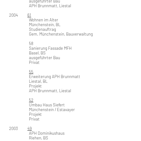
ausgeführter Bau
APH Brunnmatt, Liestal
2004
61
Wohnen im Alter
Münchenstein, BL
Studienauftrag
Gem. Münchenstein, Bauverwaltung
58
Sanierung Fassade MFH
Basel, BS
ausgeführter Bau
Privat
55
Erweiterung APH Brunnmatt
Liestal, BL
Projekt
APH Brunnmatt, Liestal
52
Umbau Haus Siefert
Münchenstein / Estavayer
Projekt
Privat
2003
49
APH Dominikushaus
Riehen, BS