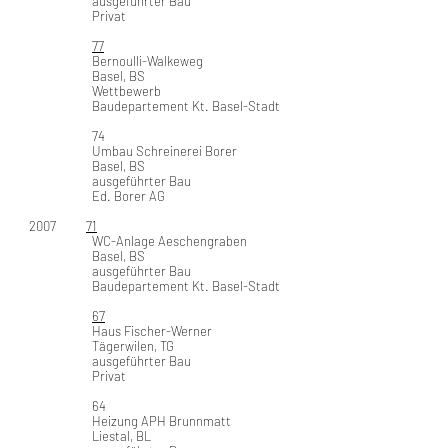
ausgeführter Bau
Privat
77
Bernoulli-Walkeweg
Basel, BS
Wettbewerb
Baudepartement Kt. Basel-Stadt
74
Umbau Schreinerei Borer
Basel, BS
ausgeführter Bau
Ed. Borer AG
2007
71
WC-Anlage Aeschengraben
Basel, BS
ausgeführter Bau
Baudepartement Kt. Basel-Stadt
67
Haus Fischer-Werner
Tägerwilen, TG
ausgeführter Bau
Privat
64
Heizung APH Brunnmatt
Liestal, BL