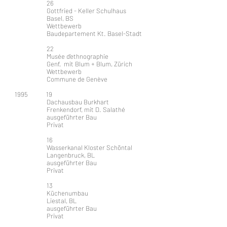
26
Gottfried - Keller Schulhaus
Basel, BS
Wettbewerb
Baudepartement Kt. Basel-Stadt
22
Musée d’ethnographie
Genf, mit Blum + Blum, Zürich
Wettbewerb
Commune de Genève
1995 19
Dachausbau Burkhart
Frenkendorf, mit D. Salathé
ausgeführter Bau
Privat
16
Wasserkanal Kloster Schöntal
Langenbruck, BL
ausgeführter Bau
Privat
13
Küchenumbau
Liestal, BL
ausgeführter Bau
Privat