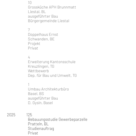
10
Grossküche APH Brunnmatt
Liestal, BL
ausgeführter Bau
Bürgergemeinde Liestal
7
Doppelhaus Ernst
Schwanden, BE
Projekt
Privat
4
Erweiterung Kantonsschule
Kreuzlingen, TG
Wettbewerb
Dep. für Bau und Umwelt, TG​
1
Umbau Architekturbüro
Basel, BS
ausgeführter Bau
D. Gysin, Basel
2025 125
Bebauungsstudie Gewerbeparzelle
Pratteln, BL
Studienauftrag
Privat