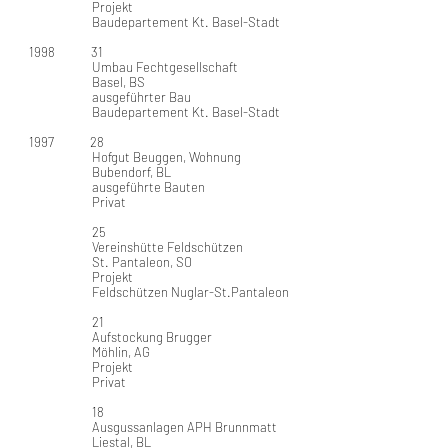
Projekt
Baudepartement Kt. Basel-Stadt
1998 31
Umbau Fechtgesellschaft
Basel, BS
ausgeführter Bau
Baudepartement Kt. Basel-Stadt
1997 28
Hofgut Beuggen, Wohnung
Bubendorf, BL
ausgeführte Bauten
Privat
25
Vereinshütte Feldschützen
St. Pantaleon, SO
Projekt
Feldschützen Nuglar-St.Pantaleon
21
Aufstockung Brugger
Möhlin, AG
Projekt
Privat
18
Ausgussanlagen APH Brunnmatt
Liestal, BL