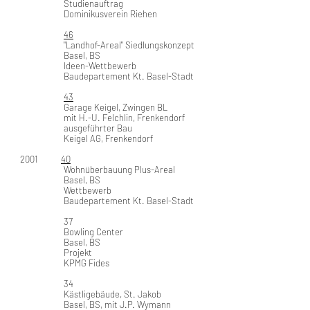
Studienauftrag
Dominikusverein Riehen
46
"Landhof-Areal" Siedlungskonzept
Basel, BS
Ideen-Wettbewerb
Baudepartement Kt. Basel-Stadt
43
Garage Keigel, Zwingen BL
mit H.-U. Felchlin, Frenkendorf
ausgeführter Bau
Keigel AG, Frenkendorf
2001
40
Wohnüberbauung Plus-Areal
Basel, BS
Wettbewerb
Baudepartement Kt. Basel-Stadt
37
Bowling Center
Basel, BS
Projekt
KPMG Fides
34
Kästligebäude, St. Jakob
Basel, BS, mit J.P. Wymann