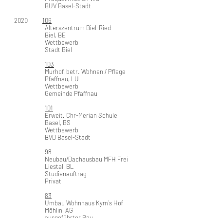
BUV Basel-Stadt
2020
106
Alterszentrum Biel-Ried
Biel, BE
Wettbewerb
Stadt Biel
103
Murhof, betr. Wohnen / Pflege
Pfaffnau, LU
Wettbewerb
Gemeinde Pfaffnau
101
Erweit. Chr-Merian Schule
Basel, BS
Wettbewerb
BVD Basel-Stadt
98
Neubau/Dachausbau MFH Frei
Liestal, BL
Studienauftrag
Privat
83
Umbau Wohnhaus Kym`s Hof
Möhlin, AG
ausgeführter Bau