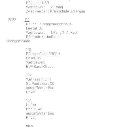
Hägendorf, SO
Wettbewerb, 2. Rang
Zweckverband Kreisschule Untergäu
2022
114
Neubau Kirchgemeindehaus
Liestal, BL
Wettbewerb, 1.Rang/1. Ankauf
Römisch-Katholische
Kirchgemeinde
110
Bürogebäude BRCCH
Basel, BS
Wettbewerb
BUV Basel-Stadt
107
Wellness in EFH
St. Pantaleon, SO
ausgeführter Bau
Privat
104
Hoftor
Möhlin, AG
ausgeführter Bau
Privat
98 b