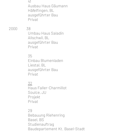
41
Ausbau Haus Gäumann
Häfelfingen, BL
ausgeführter Bau
Privat
2000 38
Umbau Haus Saladin
Allschwil, BL
ausgeführter Bau
Privat
35
Einbau Blumenladen
Liestal, BL
ausgeführter Bau
Privat
32
Haus Faller-Charmillot
Soulce, JU
Projekt
Privat
29
Bebauung Riehenring
Basel, BS
Studienauftrag
Baudepartement Kt. Basel-Stadt