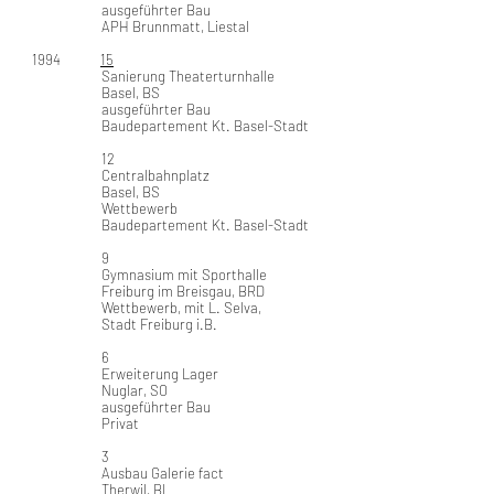
ausgeführter Bau
APH Brunnmatt, Liestal
1994
15
Sanierung Theaterturnhalle
Basel, BS
ausgeführter Bau
Baudepartement Kt. Basel-Stadt
​
12
Centralbahnplatz
Basel, BS
Wettbewerb
Baudepartement Kt. Basel-Stadt
9
Gymnasium mit Sporthalle
Freiburg im Breisgau, BRD
Wettbewerb, mit L. Selva,
Stadt Freiburg i.B.
6
Erweiterung Lager
Nuglar, SO
ausgeführter Bau
Privat
3
Ausbau Galerie fact
Therwil, BL