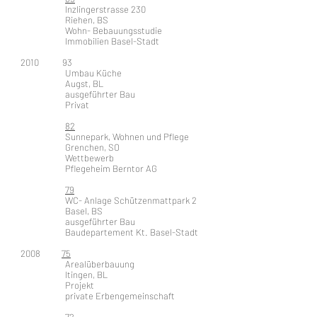
Inzlingerstrasse 230
Riehen, BS
Wohn- Bebauungsstudie
Immobilien Basel-Stadt
2010 93
Umbau Küche
Augst, BL
ausgeführter Bau
Privat
82
Sunnepark, Wohnen und Pflege
Grenchen, SO
Wettbewerb
Pflegeheim Berntor AG
79
WC- Anlage Schützenmattpark 2
Basel, BS
ausgeführter Bau
Baudepartement Kt. Basel-Stadt
2008
75
Arealüberbauung
Itingen, BL
Projekt
private Erbengemeinschaft