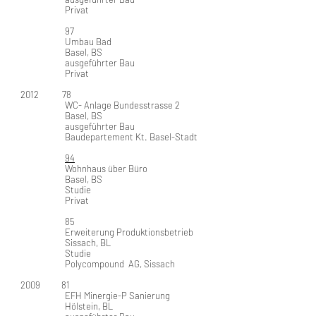
Privat
97
Umbau Bad
Basel, BS
ausgeführter Bau
Privat
2012 78
WC- Anlage Bundesstrasse 2
Basel, BS
ausgeführter Bau
Baudepartement Kt. Basel-Stadt
94
Wohnhaus über Büro
Basel, BS
Studie
Privat
85
Erweiterung Produktionsbetrieb
Sissach, BL
Studie
Polycompound AG, Sissach
2009
81
EFH Minergie-P Sanierung
Hölstein, BL