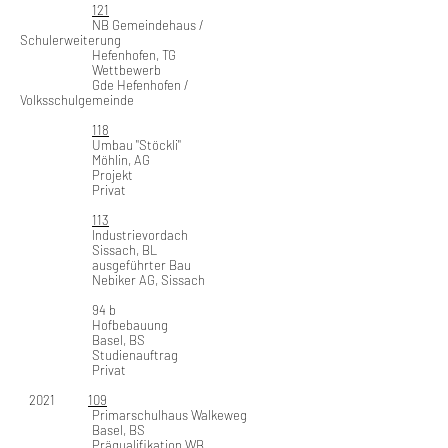
121
NB Gemeindehaus /
Schulerweiterung
Hefenhofen, TG
Wettbewerb
Gde Hefenhofen /
Volksschulgemeinde
118
Umbau "Stöckli"
Möhlin, AG
Projekt
Privat
113
Industrievordach
Sissach, BL
ausgeführter Bau
Nebiker AG, Sissach
94 b
Hofbebauung
Basel, BS
Studienauftrag
Privat
2021
109
Primarschulhaus Walkeweg
Basel, BS
Präqualifikation WB