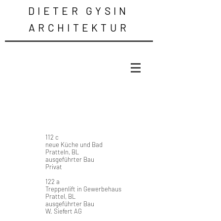
DIETER
GYSIN
ARCHITEKTUR
​
112 c
​ neue Küche und Bad
​ Pratteln, BL
​ ausgeführter Bau
Privat
122 a
Treppenlift in Gewerbehaus
Prattel, BL
ausgeführter Bau
W. Siefert AG